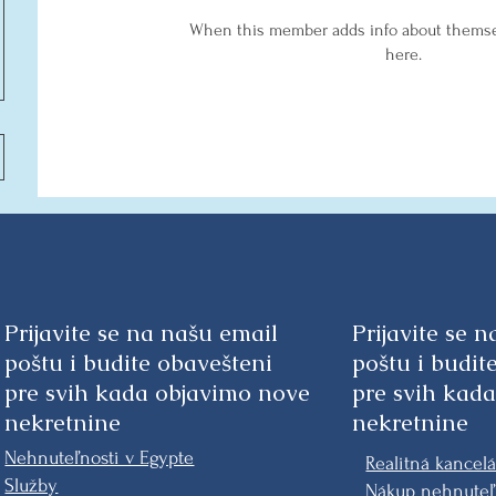
When this member adds info about themselv
here.
Prijavite se na našu email
Prijavite se 
poštu i budite obavešteni
poštu i budit
pre svih kada objavimo nove
pre svih kad
nekretnine
nekretnine
Nehnuteľnosti v Egypte
Realitná kancelá
Služby
Nákup nehnuteľ