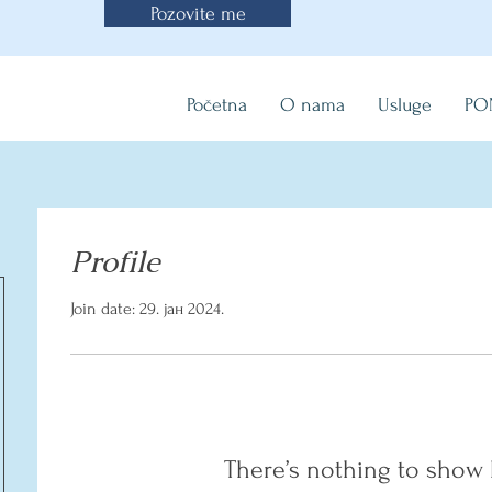
Pozovite me
Početna
O nama
Usluge
PO
Profile
Join date: 29. јан 2024.
There’s nothing to show 