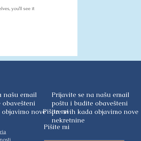
es, you’ll see it
na našu email
Prijavite se na našu email
e obavešteni
poštu i budite obavešteni
Pišite mi
a objavimo nove
pre svih kada objavimo nove
nekretnine
Pišite mi
ria
nosti