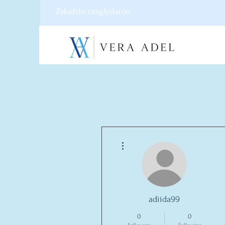
Zakažite razgledanje
More actions
adiida99
0
0