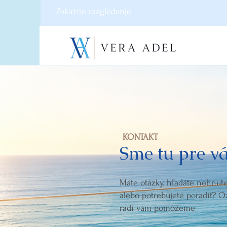
Zakažite razgledanje
KONTAKT
Sme tu pre v
Máte otázky, hľadáte nehnute
alebo potrebujete poradiť? O
radi vám pomôžeme