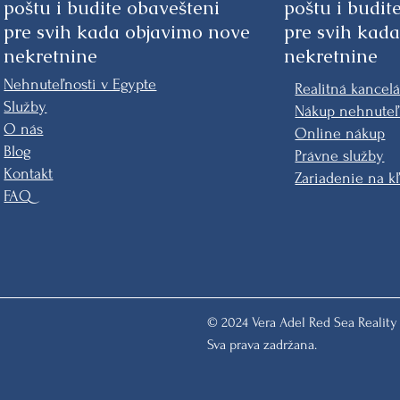
poštu i budite obavešteni
poštu i budit
pre svih kada objavimo nove
pre svih kad
nekretnine
nekretnine
Nehnuteľnosti v Egypte
Realitná kancelá
Služby
Nákup nehnuteľ
O nás
Online nákup
Blog
Právne služby
Kontakt
Zariadenie na k
FAQ
© 2024 Vera Adel Red Sea Reality
Sva prava zadržana.