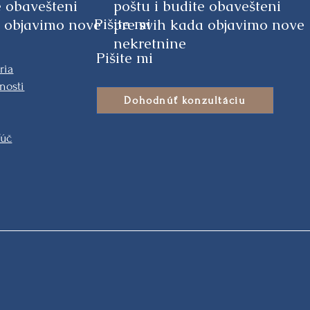
e obavešteni
poštu i budite obavešteni
Pišite mi
a objavimo nove
pre svih kada objavimo nove
nekretnine
Pišite mi
ria
nosti
Dohodnúť konzultáciu
ľúč