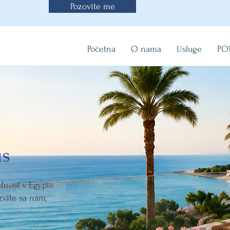
Pozovite me
Početna
O nama
Usluge
PO
ás
ľnosť v Egypte
zvite sa nám,