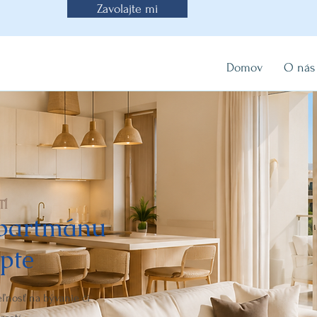
Zavolajte mi
Domov
O nás
TÍ
apartmánu
pte
ľnosť na bývanie či