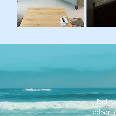
Radi v
odporuč