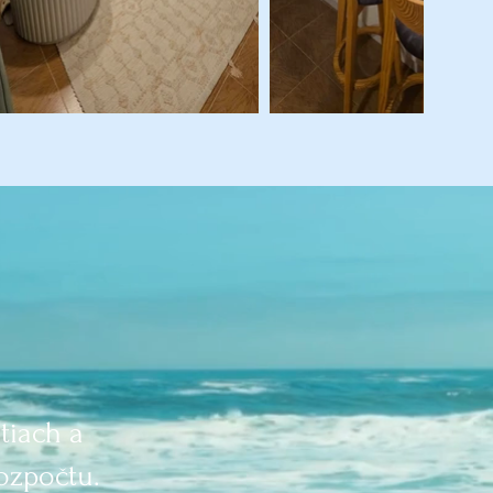
tiach a
ozpočtu.