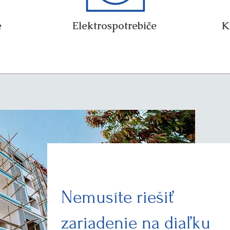
e
Elektrospotrebiče
K
Nemusíte riešiť
zariadenie
na diaľku