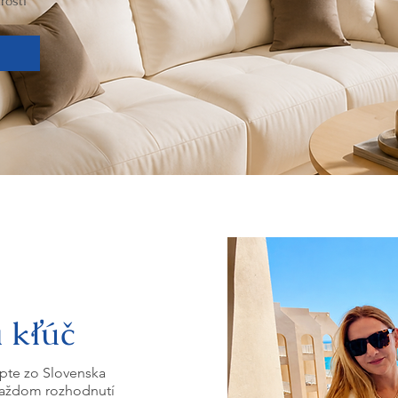
rostí
 kľúč
ypte zo Slovenska
každom rozhodnutí