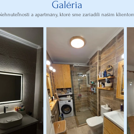
Galéria
Nehnuteľnosti a apartmány, ktoré sme zariadili našim kliento