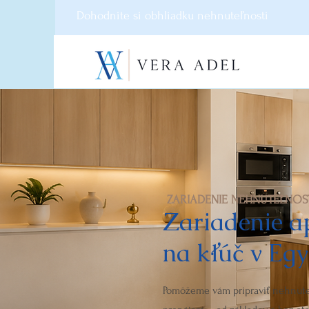
Dohodnite si obhliadku nehnuteľnosti
ZARIADENIE NEHNUTEĽNOS
Zariadenie 
na kľúč v Egy
Pomôžeme vám pripraviť nehnute