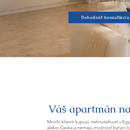
prenájom – od základov a bez sta
Dohodnúť konzultáciu
Váš apartmán na
Mnohí klienti kupujú nehnuteľnosť v Eg
alebo Česka a nemajú možnosť byť pri 