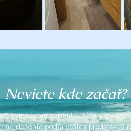
Neviete kde začať?
ám pomôžeme zorientovať sa v možnos
íme riešenie podľa vašich predstáv aj r