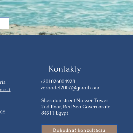
Kontakty
+201026004928
ria
veraadel2007@gmail.com
nosti
Sheraton street Nasser Tower
2nd floor, Red Sea Governorate
ľúč
84511 Egypt
Dohodnúť konzultáciu