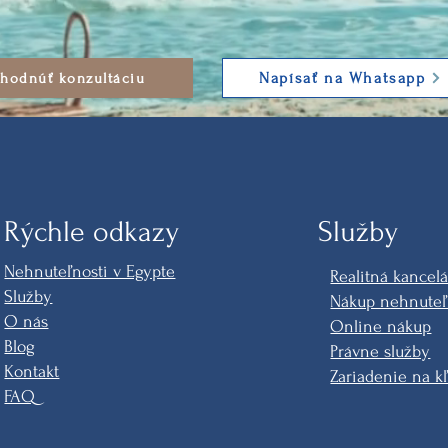
Napísať na Whatsapp
hodnúť konzultáciu
Rýchle odkazy
Služby
Nehnuteľnosti v Egypte
Realitná kancelá
Služby
Nákup nehnuteľ
O nás
Online nákup
Blog
Právne služby
Kontakt
Zariadenie na k
FAQ