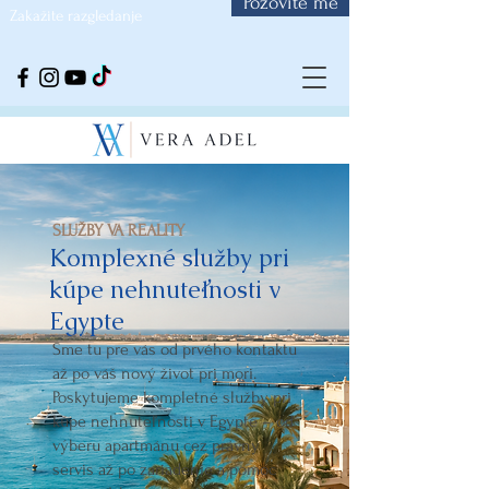
Pozovite me
Zakažite razgledanje
SLUŽBY VA REALITY
Komplexné služby pri
kúpe nehnuteľnosti v
Egypte
Sme tu pre vás od prvého kontaktu
až po váš nový život pri mori.
Poskytujeme kompletné služby pri
kúpe nehnuteľnosti v Egypte – od
výberu apartmánu cez právny
servis až po zariadenie a pomoc