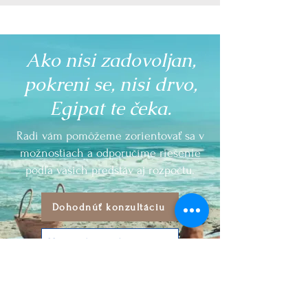
Ako nisi zadovoljan,
pokreni se, nisi drvo,
Egipat te čeka.
Radi vám pomôžeme zorientovať sa v
možnostiach a odporučíme riešenie
podľa vašich predstáv aj rozpočtu.
Dohodnúť konzultáciu
Napísať na whatsapp