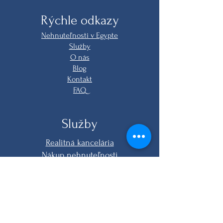
Rýchle odkazy
Nehnuteľnosti v Egypte
Služby
O nás
Blog
Kontakt
FAQ
Služby
Realitná kancelária
Nákup nehnuteľnosti
Online nákup
Právne služby
Zariadenie na kľúč