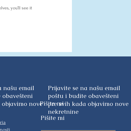
es, you’ll see it
na našu email
Prijavite se na našu email
e obavešteni
poštu i budite obavešteni
Pišite mi
a objavimo nove
pre svih kada objavimo nove
nekretnine
Pišite mi
ria
nosti