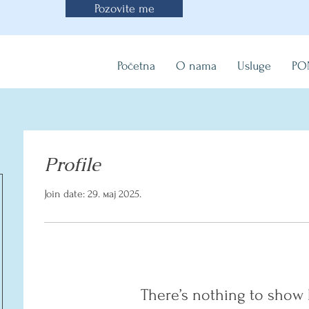
Pozovite me
Početna
O nama
Usluge
PO
Profile
Join date: 29. мај 2025.
There’s nothing to show 