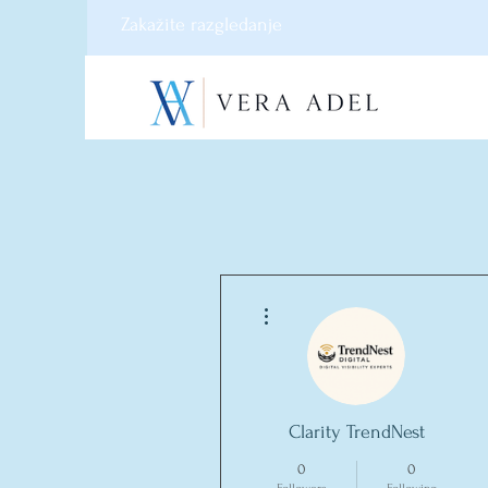
Zakažite razgledanje
More actions
Clarity TrendNest
0
0