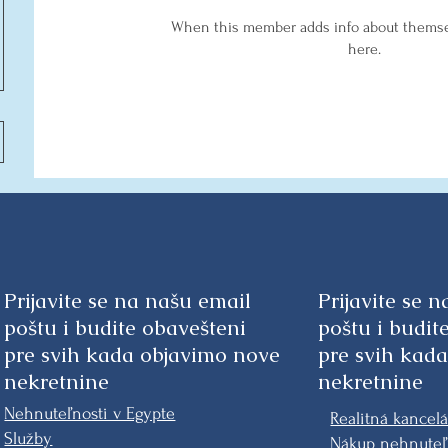
When this member adds info about themselv
here.
Prijavite se na našu email
Prijavite se 
poštu i budite obavešteni
poštu i budit
pre svih kada objavimo nove
pre svih kad
nekretnine
nekretnine
Nehnuteľnosti v Egypte
Realitná kancelá
Služby
Nákup nehnuteľ