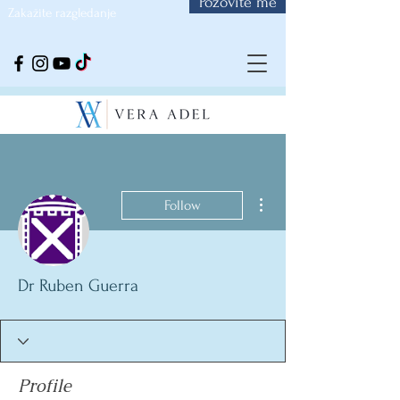
Pozovite me
Zakažite razgledanje
More actions
Follow
Dr Ruben Guerra
Profile