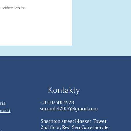
uvidíte ich tu.
Kontakty
+201026004928
ria
veraadel2007@gmail.com
nosti
Sheraton street Nasser Tower
2nd floor, Red Sea Governorate