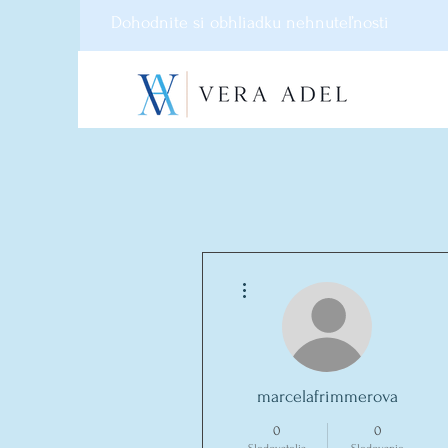
Dohodnite si obhliadku nehnuteľnosti
Ďalšie akcie
marcelafrimmerova
0
0