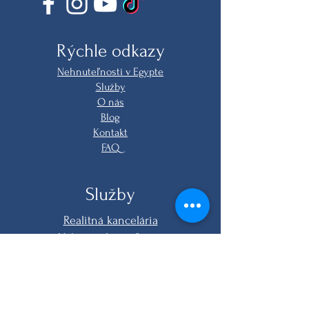
Rýchle odkazy
Nehnuteľnosti v Egypte
Služby
O nás
Blog
Kontakt
FAQ
Služby
Realitná kancelária
Nákup nehnuteľnosti
Online nákup
Právne služby
Zariadenie na kľúč