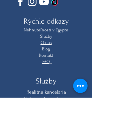
Rýchle odkazy
Nehnuteľnosti v Egypte
Služby
O nás
Blog
Kontakt
FAQ
Služby
Realitná kancelária
Nákup nehnuteľnosti
Online nákup
Právne služby
Zariadenie na kľúč