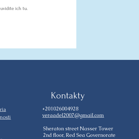
uvidíte ich tu.
Kontakty
+201026004928
ria
veraadel2007@gmail.com
nosti
Sheraton street Nasser Tower
2nd floor, Red Sea Governorate