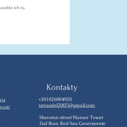
uvidíte ich tu.
Kontakty
+201026004928
ria
veraadel2007@gmail.com
nosti
Sheraton street Nasser Tower
2nd floor, Red Sea Governorate