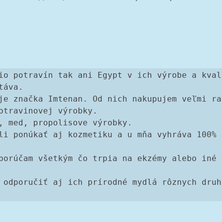
io potravín tak ani Egypt v ich výrobe a kvali
táva. 
je značka Imtenan. Od nich nakupujem veľmi rad
otravinovej výrobky. 
, med, propolisove výrobky. 
li ponúkať aj kozmetiku a u mňa vyhráva 100% a
porúčam všetkým čo trpia na ekzémy alebo iné k
 odporučiť aj ich prírodné mydlá rôznych druho