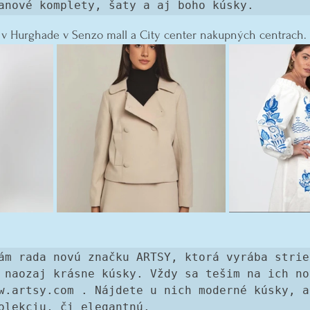
anové komplety, šaty a aj boho kúsky.
 v Hurghade v Senzo mall a City center nakupných centrach.
ám rada novú značku ARTSY, ktorá vyrába strieb
 naozaj krásne kúsky. Vždy sa tešim na ich nov
w.artsy.com . Nájdete u nich moderné kúsky, al
olekciu, či elegantnú.