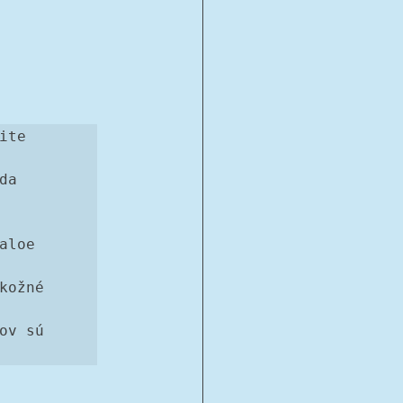
te 
a 
loe 
ožné 
v sú 