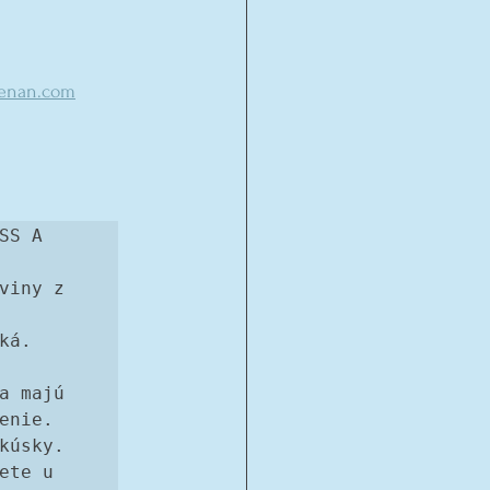
enan.com
S A 
iny z 
á. 
 majú 
nie. 
kúsky. 
te u 