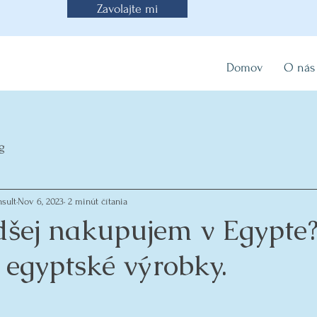
Zavolajte mi
Domov
O nás
g
sult
Nov 6, 2023
2 minút čítania
dšej nakupujem v Egypte
 egyptské výrobky.