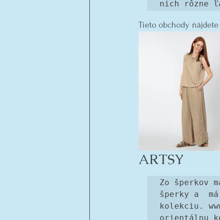
nich rôzne ľ
Tieto obchody ńájdete
ARTSY
Zo šperkov m
šperky a  má
kolekciu. ww
orientálnu k