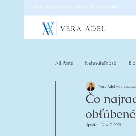
Dohodnite si obhliadku nehnuteľnosti
All Posts
Nehnuteľnosti
Blo
Vera Adel Red sea con
Čo najra
obľúbené
Updated:
Nov 7, 2023