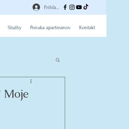
Prihlásiť
Služby
Ponuka apartmánov
Kontakt
? Moje