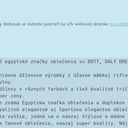
y Imtenan si môžete pozrieť na ich webovej stránke 
www.imt
é egyptské značky oblečenia su DOTT, DALY DRES
hlavne džínsove výrobky z úžasne mäkkej riflov
vlny. 
džínsy v rôznych farbách a tiež kvalitné tričk
per ceny. 
e známa Egyptskw značka oblečenia a doplnkov a
valitné elegantné aj športovo elegantne obleče
le vyššie, jedná sa o naozaj štýlove a módne 
a ľanové oblečenie, naozaj super kvality. Náje