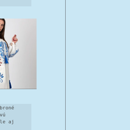
roné 
ú 
e aj 