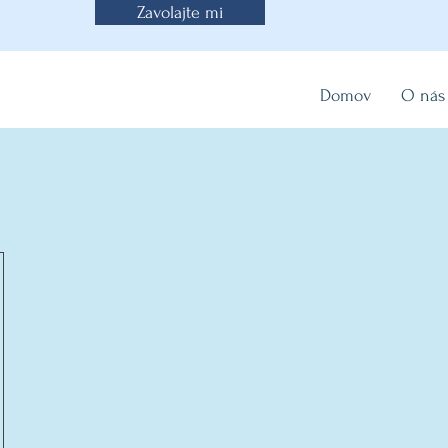
Zavolajte mi
Domov
O nás