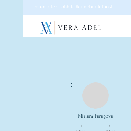
Dohodnite si obhliadku nehnuteľnosti
Meer acties
Miriam Faragova
0
0