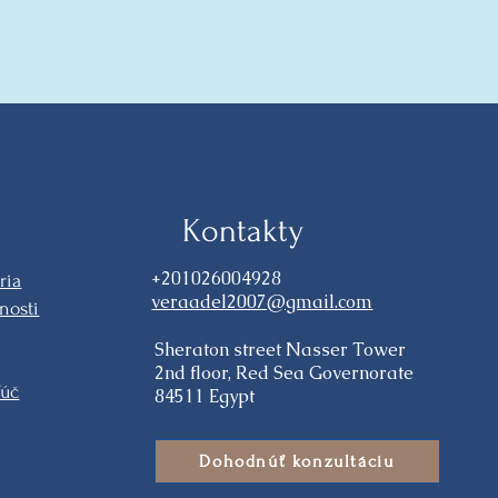
Kontakty
+201026004928
ria
veraadel2007@gmail.com
nosti
Sheraton street Nasser Tower
2nd floor, Red Sea Governorate
ľúč
84511 Egypt
Dohodnúť konzultáciu