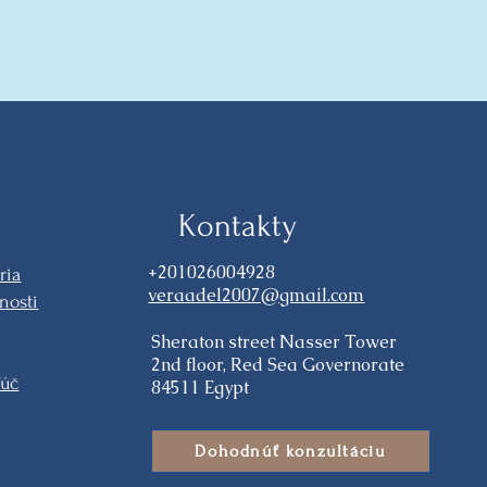
Kontakty
+201026004928
ria
veraadel2007@gmail.com
nosti
Sheraton street Nasser Tower
2nd floor, Red Sea Governorate
ľúč
84511 Egypt
Dohodnúť konzultáciu