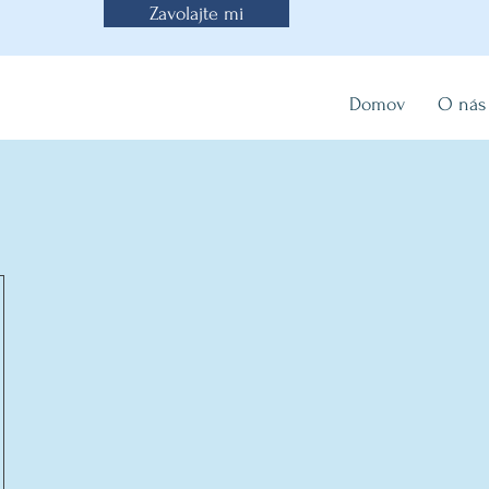
Zavolajte mi
Domov
O nás