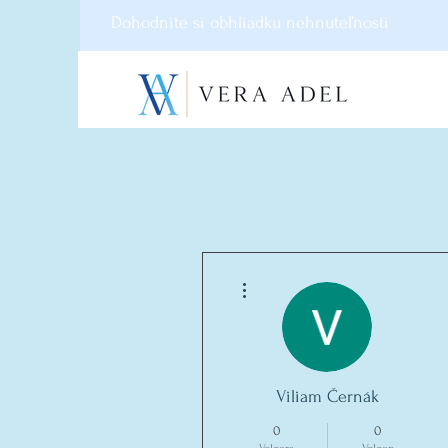
Dohodnite si obhliadku nehnuteľnosti
Meer acties
Viliam Černák
0
0