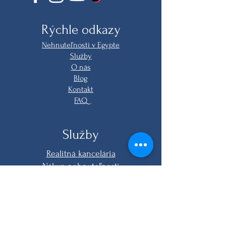
Rýchle odkazy
Nehnuteľnosti v Egypte
Služby
O nás
Blog
Kontakt
FAQ
Služby
Realitná kancelária
Nákup nehnuteľnosti
Online nákup
Právne služby
Zariadenie na kľúč